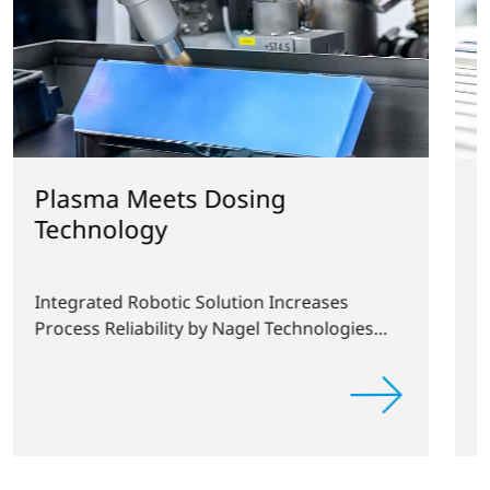
プレスリリース：プラズマ
とテープ貼りの自動化
®
eases
Openair-Plasma
の表面処理による、
nologies
ープ貼りプロセスの実現