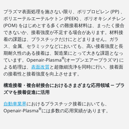
プラズマ表面処理を施さない限り、ポリプロピレン (PP) 、
ポリエーテルエーテルケトン (PEEK) 、ポリオキシメチレン
(POM) をはじめとする多くの難接着材料は、まったく接合
できないか、接着強度が不足する場合があります。材料接
着の課題は、プラスチックだけにとどまりません。ガラ
ス、金属、セラミックなどにおいても、高い接着強度と長
期耐久性のある接着は、製造業にとって大きな課題となっ
®
ています。Openair-Plasma
(オープンエアープラズマ) に
よる処理は、
表面改質
と超微細洗浄を同時に行い、接着面
の接着性と接着強度を向上させます。
構造接着・複合材接合におけるさまざまな応用領域 ― プラ
ズマを接着促進に活用
自動車業界
におけるプラスチック接着においても、
®
Openair-Plasma
には多数の応用実績があります。