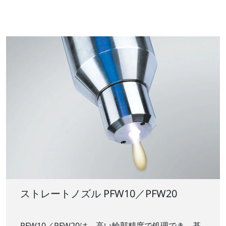
ストレートノズル PFW10／PFW20
PFW10／PFW20は、高い輪郭精度で処理でき、基