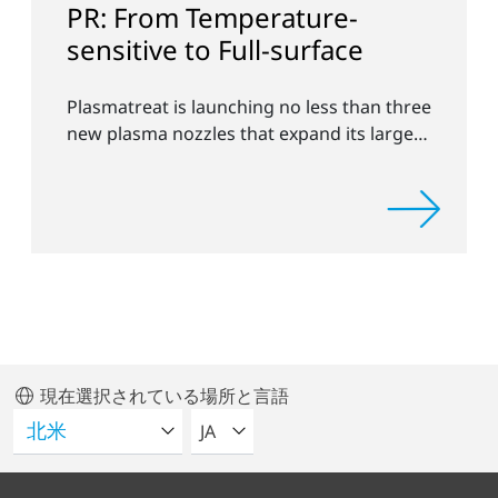
PR: From Temperature-
sensitive to Full-surface
Plasmatreat is launching no less than three
new plasma nozzles that expand its large
product portfolio to include these special
applications.
現在選択されている場所と言語
言語を選択してください
JA