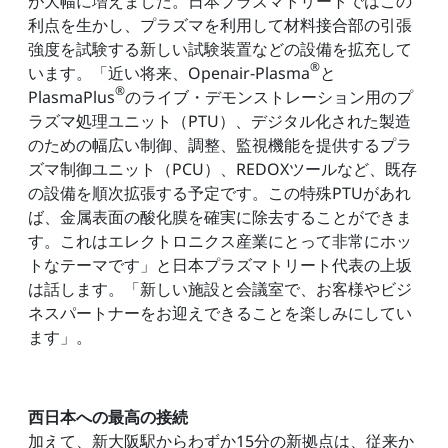
が大幅に増えました。日本プラズマトリートではこの
利点を生かし、プラズマを利用して材料接合部の引張
強度を試験する新しい試験装置などの設備を拡充して
®
います。「近い将来、Openair-Plasma
と
®
PlasmaPlus
のライブ・デモンストレーション用のプ
ラズマ処理ユニット（PTU）、デジタル化された製造
のための幅広い制御、調整、監視機能を提供するプラ
ズマ制御ユニット（PCU）、REDOXツールなど、既存
の設備を順次拡張する予定です。この特殊PTUがあれ
ば、金属表面の酸化膜を確実に除去することができま
す。これはエレクトロニクス産業にとって非常にホッ
トなテーマです」と日本プラズマトリート代表の上坂
は話します。「新しい施設と会議室で、お客様やビジ
ネスパートナーをお迎えできることを楽しみにしてい
ます」。
西日本への最高の接続
加えて、新大阪駅からわずか15分の新拠点は、従来か