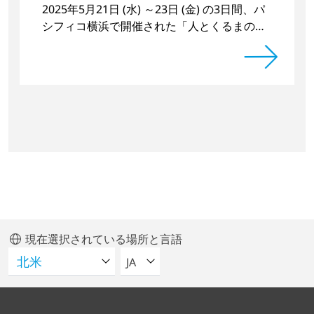
2025年5月21日 (水) ～23日 (金) の3日間、パ
シフィコ横浜で開催された「人とくるまのテ
クノロジー展2025」に日本プラズマトリート
が出展いたしました。
現在選択されている場所と言語
言語を選択してください
JA