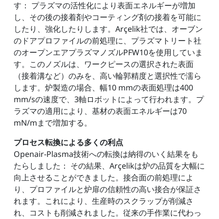
す： プラズマの活性化により表面エネルギーが増加
し、その後の接着剤やコーティング剤の接着を可能に
したり、強化したりします。Arçelik社では、オーブン
のドアプロファイルの前処理に、プラズマトリート社
のオープンエアプラズマノズルPFW10を使用していま
す。このノズルは、ワークピースの選択された表面
（接着溝など）のみを、高い輪郭精度と選択性で濡ら
します。炉製造の場合、幅10 mmの表面処理は400
mm/sの速度で、3軸ロボットによって行われます。プ
ラズマの適用により、基材の表面エネルギーは70
mN/mまで増加する。
プロセス転換による多くの利点
Openair-Plasma技術への転換は納得のいく結果をも
たらしました： その結果、Arçelikは炉の品質を大幅に
向上させることができました。接合面の前処理によ
り、プロファイルと炉扉の信頼性の高い接合が保証さ
れます。これにより、生産時のスクラップが削減さ
れ、コストも削減されました。従来の手作業に代わっ