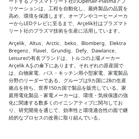
ードするプラズマトリート社のOpenair-Plasmaアプ
リケーションは、工程を自動化し、最終製品の品質を
高め、環境を保護します。オーブンやコーヒーメーカ
ーからLEDテレビに至るまで、Arçelik社はプラズマト
リート社のプラズマ技術を生産に活用しています。
Arçelik、Altus、Arctic、beko、Blomberg、Elektra
Bregenz、Flavel、Grundig、Defy、Dawlance、
Leisureの有名ブランドは、トルコの上場メーカー
Arçelik A.Ş.の傘下にあります。それぞれの原産国で
は、白物家電、バス・キッチン用小型家電、家電製品
分野のリーダーである。グループは9カ国に28の生産
拠点を持ち、世界150カ国で製品を販売している。家
庭用電化製品・家電メーカーは、環境・気候保護の強
化に関連する数多くのイニシアティブに関与してお
り、研究開発を通じて、効率性と環境適合性の面で継
続的なプロセスの改善に取り組んでいる。