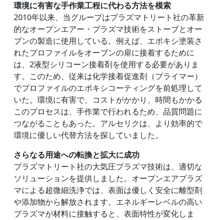
環境に有害な手作業工程に代わる方法を模索
2010年以来、当グループはプラズマトリート社の革新
的なオープンエアー・プラズマ技術をストーブとオー
ブンの製造に使用している。例えば、エポキシ塗装さ
れたプロファイルをオーブンの扉に接着するために
は、2液型シリコーン接着剤を使用する必要がありま
す。このため、従来は化学接着促進剤（プライマー）
でプロファイルのエポキシコーティングを前処理して
いた。環境に有害で、コストがかかり、時間もかかる
このプロセスは、手作業で行われるため、品質問題に
つながることもあった。アルセリクは、より効率的で
環境に優しい代替方法を探していました。
さらなる用途への転換と拡大に成功
プラズマトリート社の大気圧プラズマ技術は、適切な
ソリューションを提供しました。オープンエアプラズ
マによる超微細洗浄では、表面は優しく安全に離型剤
や添加物から解放されます。エネルギーレベルの高い
プラズマが材料に接触すると、表面特性が変化しま