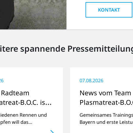
KONTAKT
itere spannende Pressemitteilun
26
07.08.2026
 Radteam
News vom Team
treat-B.O.C. ist
Plasmatreat-B.O.
 für die Saison
hiedenen Rennen und
Gemeinsames Trainings
fen will das
Bayern und erste Leist
team Kilometer und
bei offiziellen Radrenne