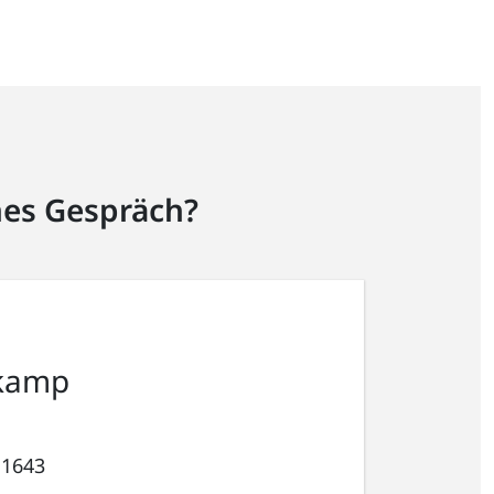
hes Gespräch?
kamp
 1643