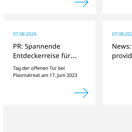
Portuguese region for various
Spendeng
material issues.
„Der We
sammeln
07.08.2026
07.08.20
PR: Spannende
News:
Entdeckerreise für
provid
Groß und Klein durch
lab se
Tag der offenen Tür bei
die faszinierende Welt
Plasmatreat am 17. Juni 2023
der Plasmatechnologie