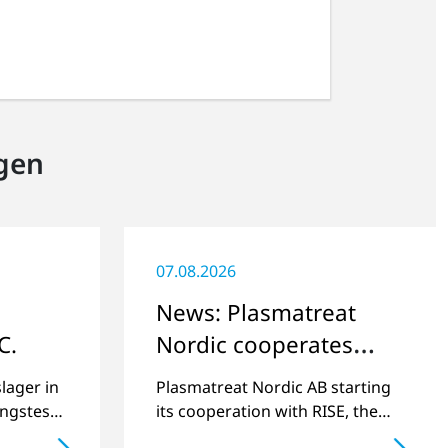
gen
07.08.2026
News: Plasmatreat
C.
Nordic cooperates
with RISE in
lager in
Plasmatreat Nordic AB starting
Scandinavia
ungstest
its cooperation with RISE, the
n.
leading research institute in