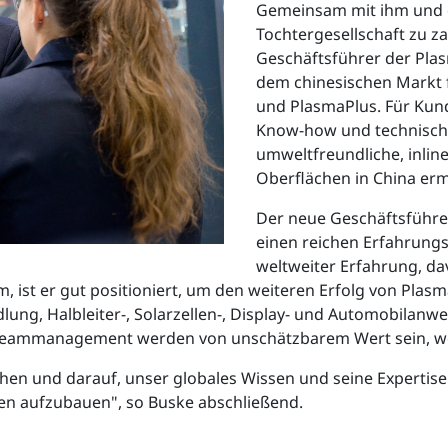
Gemeinsam mit ihm und 
Tochtergesellschaft zu za
Geschäftsführer der Plas
dem chinesischen Markt 
und PlasmaPlus. Für Kund
Know-how und technische
umweltfreundliche, inlin
Oberflächen in China erm
Der neue Geschäftsführer
einen reichen Erfahrungss
weltweiter Erfahrung, dav
ist er gut positioniert, um den weiteren Erfolg von Plasm
lung, Halbleiter-, Solarzellen-, Display- und Automobilan
 Teammanagement werden von unschätzbarem Wert sein, we
hen und darauf, unser globales Wissen und seine Expertise
hen aufzubauen", so Buske abschließend.