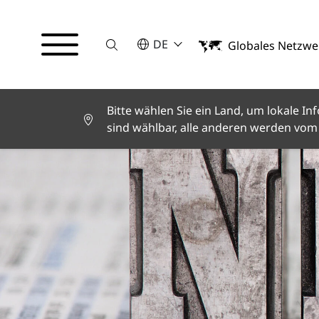
Suche
BITTE WÄHLEN SIE EINE SPRACHE
DE
Globales Netzwe
English
Deutsch
Español
Français
Bitte wählen Sie ein Land, um lokale 
Italiano
sind wählbar, alle anderen werden vom 
Türkçe
日本語
한국어
中文