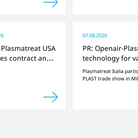
elder für das Projekt
g nach Hause“
.
26
07.08.2026
 Plasmatreat USA
PR: Openair-Pla
es contract and
technology for v
rvices
plastics applicat
Plasmatreat Italia parti
PLAST trade show in Mi