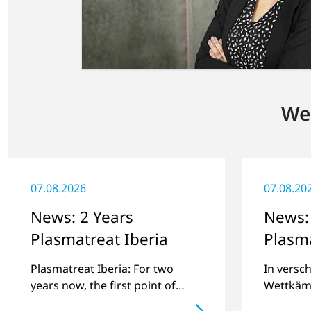
We
07.08.2026
07.08.20
News: 2 Years
News:
Plasmatreat Iberia
Plasma
bereit
Plasmatreat Iberia: For two
In versc
2023
years now, the first point of
Wettkämp
contact in the Spanish and
Amateur