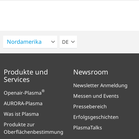
BITTE WÄHLEN SIE EINE SPRACH
DE
Produkte und
Newsroom
Services
Newsletter Anmeldung
®
Openair-Plasma
Messen und Events
AURORA-Plasma
Pressebereich
Was ist Plasma
Erfolgsgeschichten
Produkte zur
PlasmaTalks
Oberflächenbestimmung