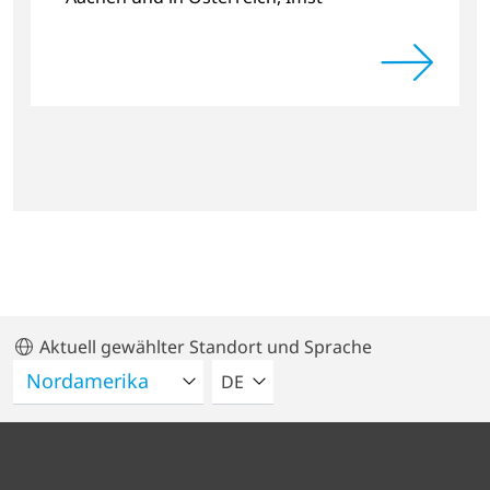
Aktuell gewählter Standort und Sprache
BITTE WÄHLEN SIE EINE SPRACH
DE