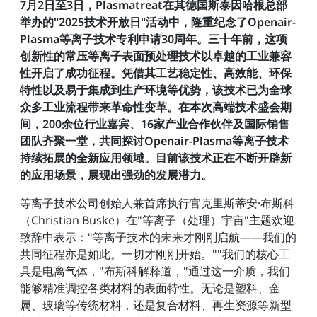
7月2日至3日，Plasmatreat在其德国斯泰因哈根总部
举办的"2025技术开放日"活动中，隆重纪念了Openair-
Plasma等离子技术专利申请30周年。三十年前，这项
创新性的常压等离子表面预处理技术以卓越的工业兼容
性开启了成功征程。凭借其工艺稳定性、高效能、环保
特性以及易于集成到生产环境等优势，该技术已为全球
众多工业流程带来革命性变革。在本次高端技术盛会期
间，200余位行业嘉宾、16家产业合作伙伴及国际销售
团队齐聚一堂，共同探讨Openair-Plasma等离子技术
持续拓展的全新应用领域。目前该技术正在不断开辟新
的应用场景，展现出强劲的发展潜力。
等离子技术公司创始人兼首席执行官克里斯蒂安·布斯科
（Christian Buske）在"等离子（处理）宇宙"主题欢迎
致辞中表示："等离子技术的未来才刚刚启航——我们的
共同征程亦是如此。一切才刚刚开始。""我们的核心工
具是电离气体，"布斯科解释道，"通过这一介质，我们
能够精准调控各类材料的表面特性。无论是塑料、金
属、玻璃等传统材料，还是复合材料、再生资源等新型