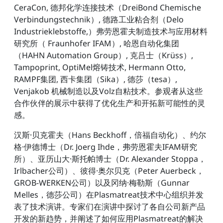
CeraCon, 德邦化学连接技术（DreiBond Chemische
Verbindungstechnik）, 德路工业粘合剂（Delo
Industrieklebstoffe,）弗劳恩霍夫制造技术与应用材料
研究所（ Fraunhofer IFAM）, 哈恩自动化集团
（HAHN Automation Group）, 克吕士（Krüss）,
Tampoprint, OptiMel熔铸技术, Hermann Otto,
RAMPF集团, 西卡集团（Sika）, 德莎（tesa）,
Venjakob 机械制造以及Volz自粘技术。参观者从这些
合作伙伴的展示中获得了优化生产和开拓新可能性的灵
感。
汉斯·贝克霍夫（Hans Beckhoff，倍福自动化）、约尔
格·伊德博士（Dr. Joerg Ihde，弗劳恩霍夫IFAM研究
所）、亚历山大·斯托帕博士（Dr. Alexander Stoppa，
Irlbacher公司）、彼得·奥尔贝克（Peter Auerbeck，
GROB-WERKEN公司）以及冈纳·梅勒斯（Gunnar
Melles，德莎公司）在Plasmatreat技术中心组织并发
表了技术演讲。专家们在演讲中探讨了各自公司新产品
开发的新趋势，并阐述了如何应用Plasmatreat的解决