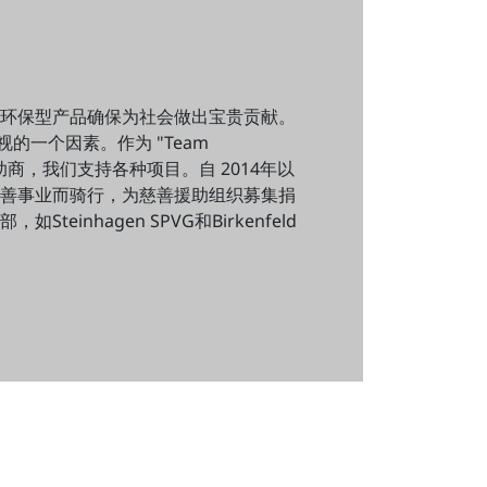
环保型产品确保为社会做出宝贵贡献。
常重视的一个因素。作为 "Team
主要赞助商，我们支持各种项目。自 2014年以
善事业而骑行，为慈善援助组织募集捐
teinhagen SPVG和Birkenfeld