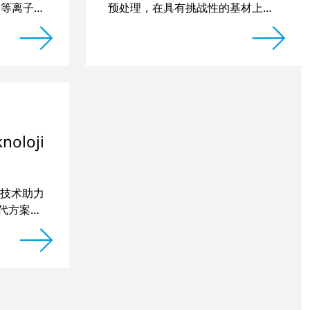
0套等离子系
预处理，在具有挑战性的基材上印
刷出绚丽的图像
oloji
技术助力
漆替代方案，
期稳定。