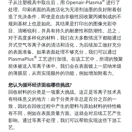
®
子从注塑模具中取出后，用 Openair-Plasma
进行了
处理。印刷表面的高效活化为无溶剂油墨的良好附着创
造了先决条件，即使是在由非极性回收聚丙烯制成的不
规则基材上也是如此。其结果是打印出的图像光彩夺
目、清晰锐利，并具有持久的耐磨性和防潮性。总之，
对于高度多样化的材料，我们在大多数情况下都能通过
开式空气等离子体的清洁和活化，为后续加工做好充分
的表面准备。如果表面处理不够充分，我们可以通过
®
PlasmaPlus
工艺进行加强。在该工艺中，所谓的预聚
前体被送入等离子体中。我们会在表面镀上一层纳米级
的薄膜层，从而实现额外的功能，例如增加附着力。
您认为循环经济面临哪些挑战?
回收材料的分类是一项重大挑战。这正是等离子技术具
有特殊意义的地方：由于分类并非总是百分之百的一
致，因此在回收过程中产生的塑料与原始材料的特性略
有不同，例如在表面质量方面。这就会对后续工艺产生
影响。通过等离子处理，我们可以帮助实现这些下游工
艺。