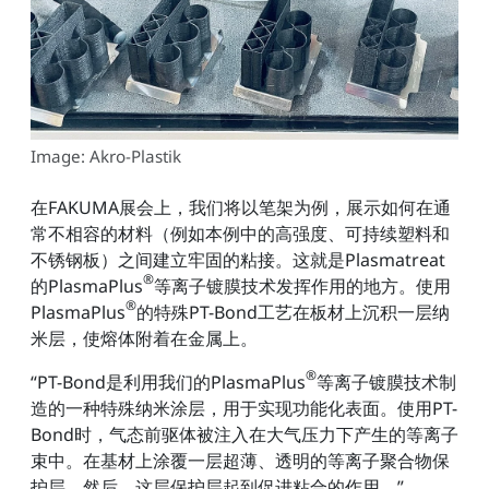
Image: Akro-Plastik
在FAKUMA展会上，我们将以笔架为例，展示如何在通
常不相容的材料（例如本例中的高强度、可持续塑料和
不锈钢板）之间建立牢固的粘接。这就是Plasmatreat
®
的PlasmaPlus
等离子镀膜技术发挥作用的地方。使用
®
PlasmaPlus
的特殊PT-Bond工艺在板材上沉积一层纳
米层，使熔体附着在金属上。
®
“PT-Bond是利用我们的PlasmaPlus
等离子镀膜技术制
造的一种特殊纳米涂层，用于实现功能化表面。使用PT-
Bond时，气态前驱体被注入在大气压力下产生的等离子
束中。在基材上涂覆一层超薄、透明的等离子聚合物保
护层。然后，这层保护层起到促进粘合的作用，”