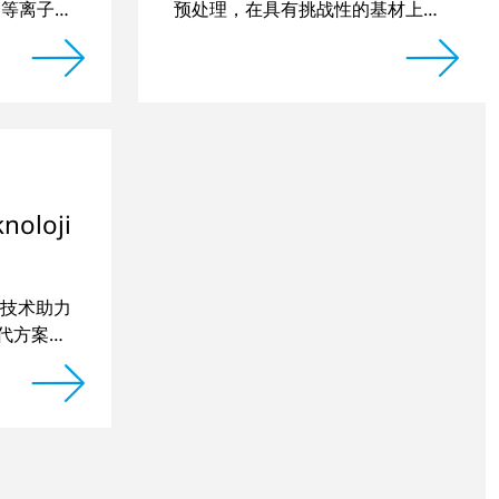
0套等离子系
预处理，在具有挑战性的基材上印
刷出绚丽的图像
oloji
技术助力
漆替代方案，
期稳定。